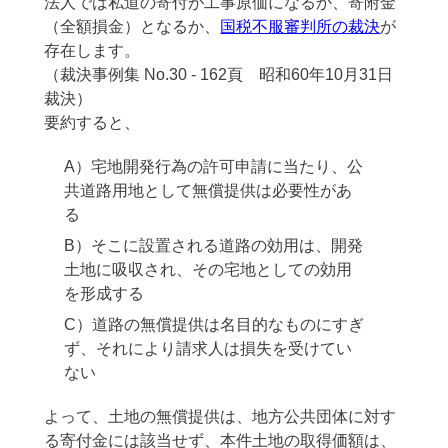
法人では私道の寄付が工事原価になるか、寄附金
（全額損金）となるか、
国税不服審判所の裁決
が
存在します。
（裁決事例集 No.30 - 162頁 昭和60年10月31日
裁決）
要約すると、
A）宅地開発行為の許可申請に当たり、公
共道路用地として無償提供は必要性があ
る
B）そこに設置される道路の効用は、開発
土地に吸収され、その宅地としての効用
を形成する
C）道路の無償提供は名目的なものにすぎ
ず、それにより請求人は損失を受けてい
ない
よって、土地の無償提供は、地方公共団体に対す
る寄付金には該当せず、本件土地の取得価額は、