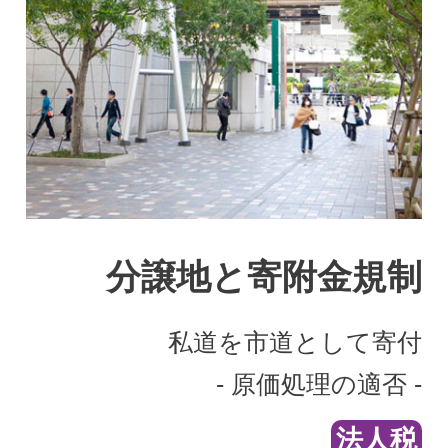
分譲地と寄附金規制
私道を市道として寄付
- 原価処理の適否 -
法人税