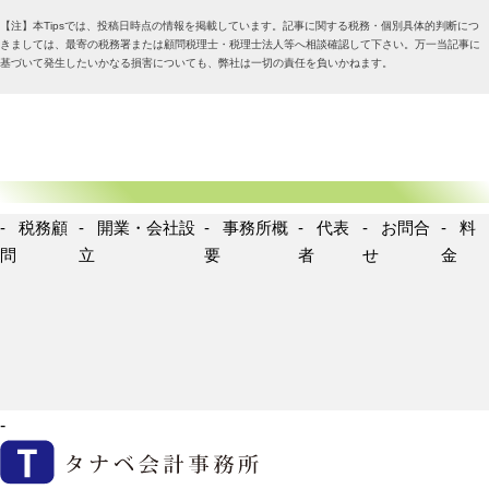
【注】本Tipsでは、投稿日時点の情報を掲載しています。記事に関する税務・個別具体的判断につ
きましては、最寄の税務署または顧問税理士・税理士法人等へ相談確認して下さい。万一当記事に
基づいて発生したいかなる損害についても、弊社は一切の責任を負いかねます。
税務顧
開業・会社設
事務所概
代表
お問合
料
問
立
要
者
せ
金